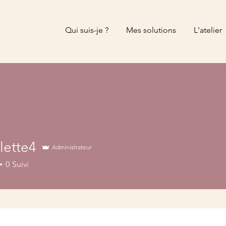
Qui suis-je ?
Mes solutions
L'atelier
lette4
Administrateur
e4
0
Suivi